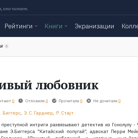
х, кто читает.
Рейтинги
Книги
Экранизации
Колл
ТЫ
0
ивый любовник
читают
0
Отложили
0
Прочитали
0
Не дочитали
0
Д. Биггерс
,
Э. С. Гарднер
,
Р. Стаут
л преступной интриги развязывают детектив из Гонолулу - 
ане Э.Биггерса "Китайский попугай", адвокат Перри Мей