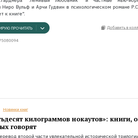
.Гарднера "Ленивый любовник" и частные нью-йор
 Ниро Вульф и Арчи Гудвин в психологическом романе Р.С
т к книге".
Добавить в кол
ИРУЮ ПРОЧИТАТЬ
75080094
Новинки книг
ьдесят килограммов нокаутов»: книги, о
ых говорят
еревод второй части увлекательной исторической трилоги