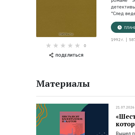
романе Э
детективы
"След веде
ПЛАН
1992 г.
58
0
ПОДЕЛИТЬСЯ
Материалы
21.07.2026
«Шест
котор
Вышел п