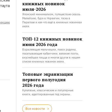
кские
книжных новинок
таута
июля-2026
Японский минимализм, путешествие сквозь
Малайзию, буря в Норвегии, тоска в
лекцию
Парагвае и кое-что ещё в книжных новинках
июля.
ТОП-12 книжных новинок
июня 2026 года
Взрослеющие мальчишки, поиск родины,
посапывающие кабанчики, великие поэты,
вкуснейшая пицца и многое другое в нашем
списке книжных новинок июня.
Топовые экранизации
первого полугодия
2026 года
Культовые, классические и популярные
книги, адаптированные под экраны.
Все новости
и