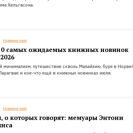
ма Хельгасона.
Новинки книг
10 самых ожидаемых книжных новинок
2026
й минимализм, путешествие сквозь Малайзию, буря в Норвег
Парагвае и кое-что ещё в книжных новинках июля.
Новинки книг
, о которых говорят: мемуары Энтони
инса