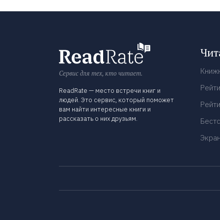
Чит
Книж
Сервис для тех, кто читает.
Рейти
ReadRate — место встречи книг и
людей. Это сервис, который поможет
Рейти
вам найти интересные книги и
рассказать о них друзьям.
Бест
Экра