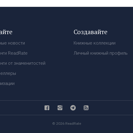
айте
Создавайте
ные новости
Книжные коллекции
нги ReadRate
Личный книжный профиль
нги от знаменитостей
селлеры
низации
© 2026 ReadRate