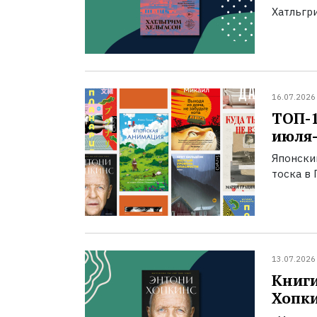
Хатльгри
16.07.2026
ТОП-
июля-
Японски
тоска в 
13.07.2026
Книги
Хопк