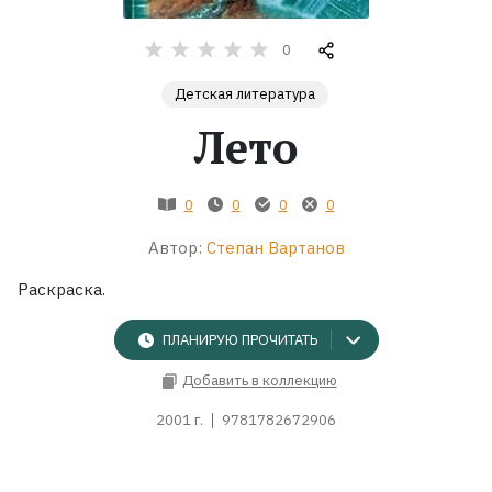
Жанры
0
Детская литература
Серии
Лето
Экранизации
0
0
0
0
Коллекции
Автор:
Степан Вартанов
Раскраска.
ПЛАНИРУЮ ПРОЧИТАТЬ
Добавить в коллекцию
2001 г.
9781782672906