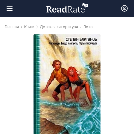
Поиск
Главная
Книги
Детская литература
Лето
Новости
Рейтинги
Книги
Самые
обсуждаемые
книги
Авторы