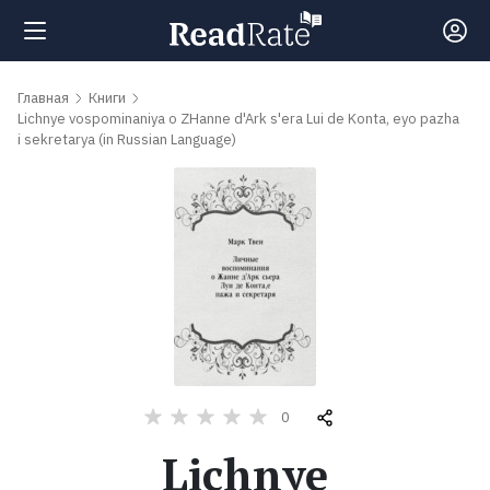
Поиск
Главная
Книги
Lichnye vospominaniya o ZHanne d'Ark s'era Lui de Konta, eyo pazha
i sekretarya (in Russian Language)
Новости
Рейтинги
Книги
Самые
обсуждаемые
0
книги
Lichnye
Авторы