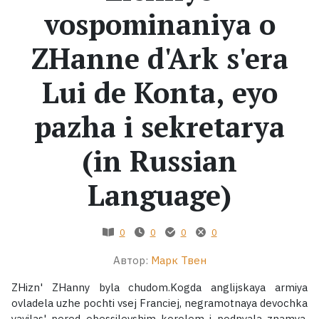
vospominaniya o
Жанры
ZHanne d'Ark s'era
Серии
Lui de Konta, eyo
Экранизации
pazha i sekretarya
(in Russian
Коллекции
Language)
0
0
0
0
Автор:
Марк Твен
ZHizn' ZHanny byla chudom.Kogda anglijskaya armiya
ovladela uzhe pochti vsej Franciej, negramotnaya devochka
yavilas' pered obessilevshim korolem i podnyala znamya,