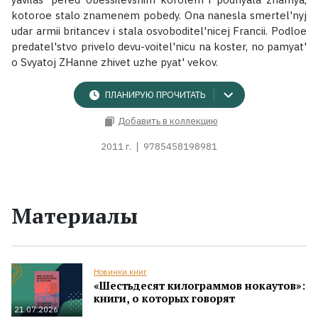
kotoroe stalo znamenem pobedy. Ona nanesla smertel'nyj
udar armii britancev i stala osvoboditel'nicej Francii. Podloe
predatel'stvo privelo devu-voitel'nicu na koster, no pamyat'
o Svyatoj ZHanne zhivet uzhe pyat' vekov.
ПЛАНИРУЮ ПРОЧИТАТЬ
Добавить в коллекцию
2011 г.
9785458198981
Материалы
Новинки книг
«Шестьдесят килограммов нокаутов»:
книги, о которых говорят
21.07.2026