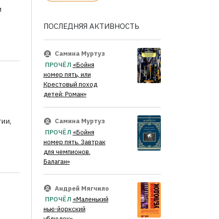
и
ПОСЛЕДНЯЯ АКТИВНОСТЬ
Самина Муртуз
ПРОЧЁЛ
«Бойня
номер пять, или
Крестовый поход
детей: Роман»
ии,
Самина Муртуз
ПРОЧЁЛ
«Бойня
номер пять. Завтрак
для чемпионов.
Балаган»
Андрей Мягчило
ПРОЧЁЛ
«Маленький
нью-йоркский