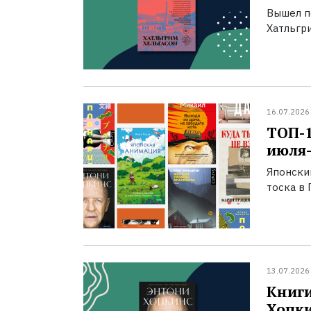
Вышел п
Хатльгри
16.07.2026
ТОП-
июля-
Японски
тоска в 
13.07.2026
Книги
Хопк