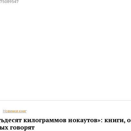
75089547
Новинки книг
ьдесят килограммов нокаутов»: книги, о
ых говорят