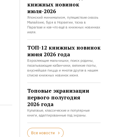
книжных новинок
июля-2026
Японский минимализм, путешествие сквозь
Малайзию, буря в Норвегии, тоска в
Парагвае и кое-что ещё в книжных новинках
июля.
ТОП-12 книжных новинок
июня 2026 года
Взрослеющие мальчишки, поиск родины,
посапывающие кабанчики, великие поэты,
вкуснейшая пицца и многое другое в нашем
списке книжных новинок июня.
Топовые экранизации
первого полугодия
2026 года
Культовые, классические и популярные
книги, адаптированные под экраны.
Все новости