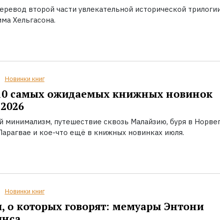
еревод второй части увлекательной исторической трилоги
ма Хельгасона.
Новинки книг
10 самых ожидаемых книжных новинок
2026
й минимализм, путешествие сквозь Малайзию, буря в Норвег
Парагвае и кое-что ещё в книжных новинках июля.
Новинки книг
, о которых говорят: мемуары Энтони
инса