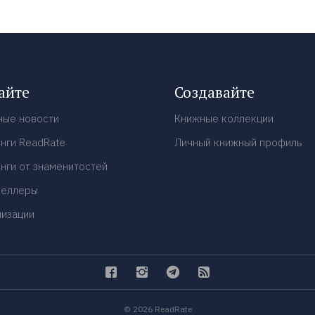
айте
Создавайте
ные новости
Книжные коллекции
нги ReadRate
Личный книжный профиль
нги от знаменитостей
селлеры
низации
© 2026 ReadRate