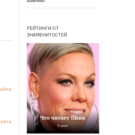
ублюдок»
РЕЙТИНГИ ОТ
ЗНАМЕНИТОСТЕЙ
войти
.
Что читает Пинк
войти
.
5 книг