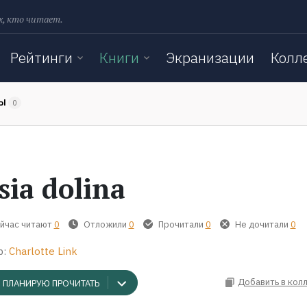
х, кто читает.
Рейтинги
Книги
Экранизации
Колл
ТЫ
0
sia dolina
йчас читают
0
Отложили
0
Прочитали
0
Не дочитали
0
р:
Charlotte Link
Добавить в кол
ПЛАНИРУЮ ПРОЧИТАТЬ