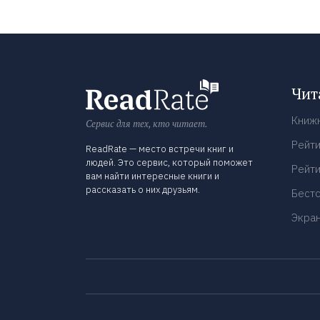
Чит
Книж
Сервис для тех, кто читает.
Рейти
ReadRate — место встречи книг и
людей. Это сервис, который поможет
Рейти
вам найти интересные книги и
рассказать о них друзьям.
Бест
Экра