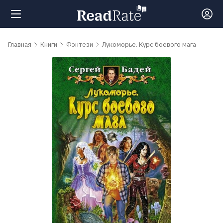
Поиск
Главная
Книги
Фэнтези
Лукоморье. Курс боевого мага
Новости
Рейтинги
Книги
Самые
обсуждаемые
книги
Авторы