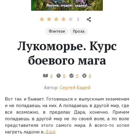
Жанры
2
Серии
Фэнтези
Проза
Лукоморье. Курс
Экранизации
боевого мага
Коллекции
0
0
5
0
Автор:
Сергей Бадей
Вот так и бывает. Готовишься к выпускным экзаменам
и не попадаешь на них. А попадаешь в другой мир, где
все возможно, в пределах Дара, конечно. Причем
попадаешь в другой мир не по своей воле, а по воле
представителя этого самого мира. А всего-то хотел
нагреть ладони и...
Ещё