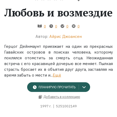
Любовь и возмездие
Жанры
Серии
0
0
0
0
Автор:
Айрис Джоансен
Экранизации
Герцог Дейнмаунт приезжает на один из прекрасных
Гавайских островов в поисках человека, которому
Коллекции
поклялся отомстить за смерть отца. Неожиданная
встреча с его красавицей дочерью все меняет. Пылкая
страсть бросает их в объятия друг друга, заставляя на
время забыть о мести и...
Ещё
ПЛАНИРУЮ ПРОЧИТАТЬ
Добавить в коллекцию
1997 г.
5251002149