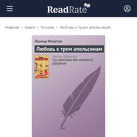
Поиск
Главная
Книги
Поэзия
Любовь к трем апельсинам
Новости
Рейтинги
Книги
Самые
обсуждаемые
книги
Авторы