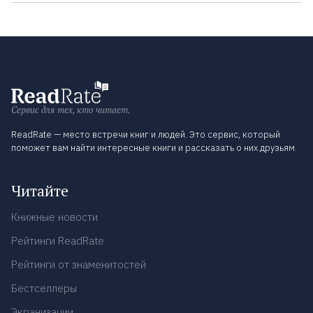
Сервис для тех, кто читает.
ReadRate — место встречи книг и людей. Это сервис, который
поможет вам найти интересные книги и рассказать о них друзьям.
Читайте
Книжные новости
Рейтинги ReadRate
Рейтинги от знаменитостей
Бестселлеры
Экранизации