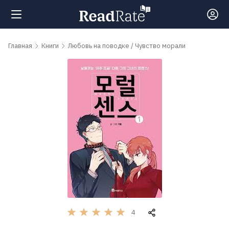
Поиск
Главная
Книги
Любовь на поводке / Чувство морали
Новости
Рейтинги
Книги
Самые
обсуждаемые
книги
4
Авторы