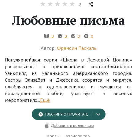
0
Жанры
Любовные письма
Серии
0
0
0
0
Экранизации
Автор:
Френсин Паскаль
Популярнейшая серия «Школа в Ласковой Долине»
Коллекции
рассказывает о приключениях сестер-близнецов
Уэйкфилд из маленького американского городка.
Сестры Элизабет и Джессика ссорятся и мирятся,
влюбляются в одноклассников и мучаются от
неразделенной любви, участвуют в веселых
мероприятиях...
Ещё
ПЛАНИРУЮ ПРОЧИТАТЬ
Добавить в коллекцию
2001 г.
5264005796