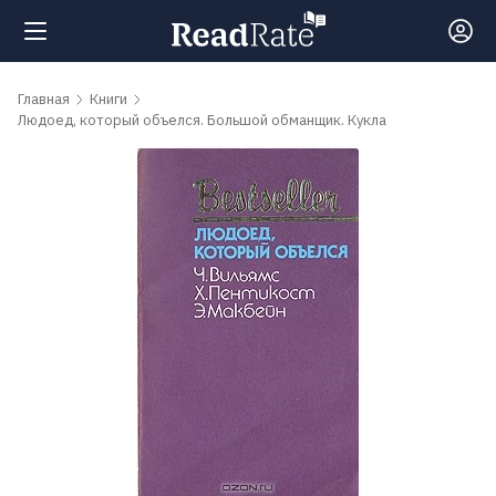
Поиск
Главная
Книги
Людоед, который объелся. Большой обманщик. Кукла
Новости
Рейтинги
Книги
Самые
обсуждаемые
книги
Авторы