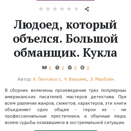
0
Жанры
Людоед, который
Серии
объелся. Большой
Экранизации
обманщик. Кукла
Коллекции
0
0
0
0
Автор:
Х. Пентикост
,
Ч. Вильямс
,
Э. Макбэйн
В сборник включены произведения трех популярных
американских писателей, мастеров детектива. При
всем различии жанров, сюжетов, характеров, эти книги
объединяет одно общее - герои их - не
профессиональные престепники, а обычные люди,
волею судьбы оказавшиеся в экстремальной ситуации.