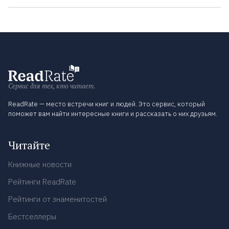
Сервис для тех, кто читает.
ReadRate — место встречи книг и людей. Это сервис, который
поможет вам найти интересные книги и рассказать о них друзьям.
Читайте
Книжные новости
Рейтинги ReadRate
Рейтинги от знаменитостей
Бестселлеры