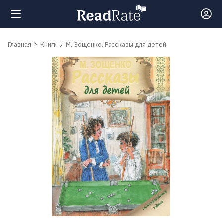
Поиск
Главная
Книги
М. Зощенко. Рассказы для детей
Новости
Рейтинги
Книги
Самые
обсуждаемые
книги
Авторы