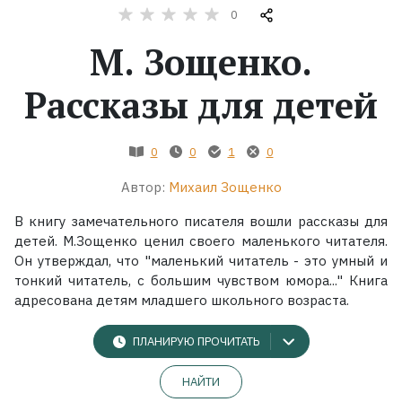
0
Жанры
М. Зощенко.
Серии
Рассказы для детей
Экранизации
0
0
1
0
Автор:
Михаил Зощенко
Коллекции
В книгу замечательного писателя вошли рассказы для
детей. М.Зощенко ценил своего маленького читателя.
Он утверждал, что "маленький читатель - это умный и
тонкий читатель, с большим чувством юмора..." Книга
адресована детям младшего школьного возраста.
ПЛАНИРУЮ ПРОЧИТАТЬ
НАЙТИ