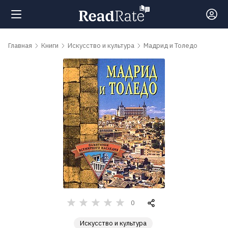
Поиск
Главная
Книги
Искусство и культура
Мадрид и Толедо
Новости
Рейтинги
Книги
Самые
обсуждаемые
книги
0
Искусство и культура
Авторы