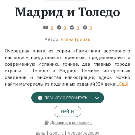
Мадрид и Толедо
Жанры
0
0
0
0
Серии
Автор:
Елена Грицак
Экранизации
Очередная книга из серии «Памятники всемирного
наследия» представляет древнюю, средневековую и
Коллекции
современную Испанию, точнее, два главных города
страны – Толедо и Мадрид. Помимо интересных
сведений и множества иллюстраций, здесь можно
найти материалы из подлинных изданий XIX века:...
Ещё
ПЛАНИРУЮ ПРОЧИТАТЬ
НАЙТИ
Добавить в коллекцию
ВЕЧЕ
2005 г.
9788847620889