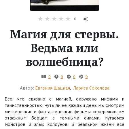
Жанры
0
Серии
Магия для стервы.
Экранизации
Ведьма или
волшебница?
Коллекции
0
0
0
0
Автор:
Евгения Шацкая
,
Лариса Соколова
Все, что связано с магией, окружено мифами и
таинственностью. Чуть ли не каждый день мы смотрим
мистические и фантастические фильмы, сопереживаем
отважным борцам с темными силами, пугаемся
монстров и злых колдунов. В реальной жизни все