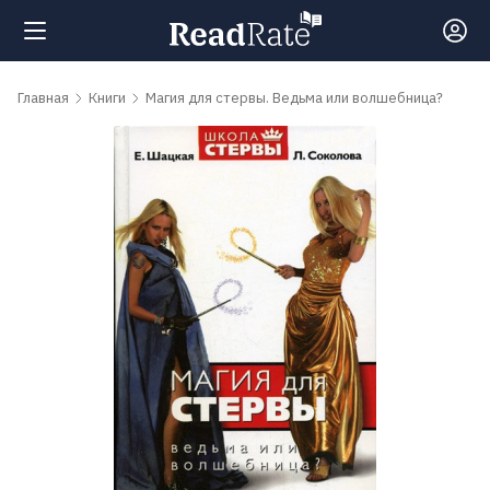
Поиск
Главная
Книги
Магия для стервы. Ведьма или волшебница?
Новости
Рейтинги
Книги
Самые
обсуждаемые
книги
Авторы