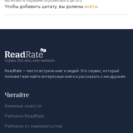
Вы можете первыми опубликовать цитату
Чтобы добавить цитату, вы должны
войти
.
Сервис для тех, кто читает.
ReadRate — место встречи книг и людей. Это сервис, который
поможет вам найти интересные книги и рассказать о них друзьям.
Читайте
Книжные новости
Рейтинги ReadRate
Рейтинги от знаменитостей