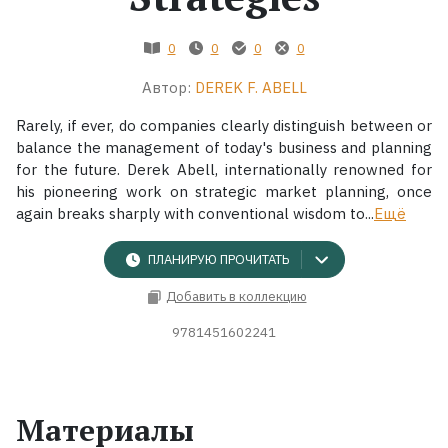
Жанры
0
0
0
0
Автор:
DEREK F. ABELL
Серии
Rarely, if ever, do companies clearly distinguish between or
Экранизации
balance the management of today's business and planning
for the future. Derek Abell, internationally renowned for
his pioneering work on strategic market planning, once
Коллекции
again breaks sharply with conventional wisdom to...
Ещё
ПЛАНИРУЮ ПРОЧИТАТЬ
Добавить в коллекцию
9781451602241
Материалы