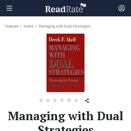
Поиск
Главная
Книги
Managing with Dual Strategies
Новости
Рейтинги
Книги
Самые
0
обсуждаемые
Managing with Dual
книги
Strategies
Авторы