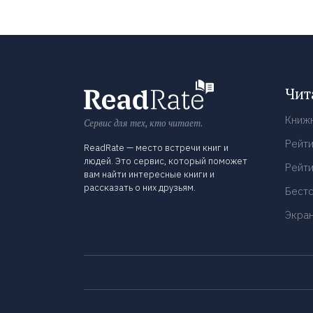
Чит
Книж
Сервис для тех, кто читает.
Рейти
ReadRate — место встречи книг и
людей. Это сервис, который поможет
Рейти
вам найти интересные книги и
рассказать о них друзьям.
Бест
Экра