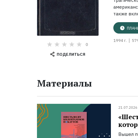
трагическ
американс
также вклю
ПЛАН
1994 г.
57
0
ПОДЕЛИТЬСЯ
Материалы
21.07.2026
«Шест
котор
Вышел п