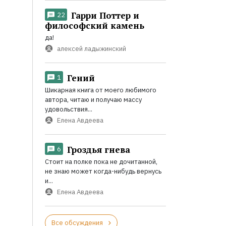
Гарри Поттер и
22
философский камень
да!
алексей ладыжинский
Гений
1
Шикарная книга от моего любимого
автора, читаю и получаю массу
удовольствия...
Елена Авдеева
Гроздья гнева
6
Стоит на полке пока не дочитанной,
не знаю может когда-нибудь вернусь
и...
Елена Авдеева
Все обсуждения