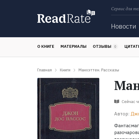
Сервис для те
Поиск
Новости
О КНИГЕ
МАТЕРИАЛЫ
ОТЗЫВЫ
ЦИТА
0
Главная
Книги
Манхэттен. Рассказы
Ман
Сейчас 
Автор:
Джо
Фантасм
разочаро