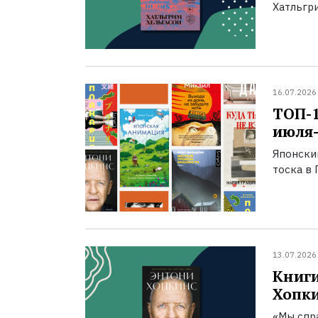
Хатльгри
16.07.2026
ТОП-
июля-
Японски
тоска в 
13.07.2026
Книги
Хопк
«Мы спра