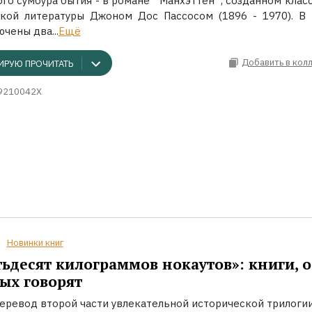
ого сумбура бытия - в романе `Манхэттен`, созданном клас
кой литературы Джоном Дос Пассосом (1896 - 1970). В 
чены два...
Ещё
Добавить в кол
ИРУЮ ПРОЧИТАТЬ
9210042X
Новинки книг
ьдесят килограммов нокаутов»: книги, о
ых говорят
еревод второй части увлекательной исторической трилоги