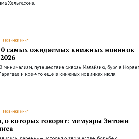
ма Хельгасона.
Новинки книг
10 самых ожидаемых книжных новинок
2026
й минимализм, путешествие сквозь Малайзию, буря в Норвег
Парагвае и кое-что ещё в книжных новинках июля.
Новинки книг
, о которых говорят: мемуары Энтони
инса
вились, парень» – история о творчестве, борьбе с