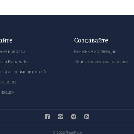
айте
Создавайте
ные новости
Книжные коллекции
нги ReadRate
Личный книжный профиль
нги от знаменитостей
селлеры
низации
© 2026 ReadRate