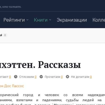
х, кто читает.
Рейтинги
Книги
Экранизации
Колл
ТЫ
0
хэттен. Рассказы
читают
0
Отложили
0
Прочитали
0
Не дочитали
0
н Дос Пассос
агорический город и человек со всеми надежда
ваниями, взлетами и падениями, судьбы людей на