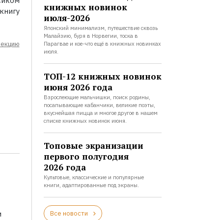
сиком
книжных новинок
книгу
июля-2026
Японский минимализм, путешествие сквозь
Малайзию, буря в Норвегии, тоска в
лекцию
Парагвае и кое-что ещё в книжных новинках
июля.
ТОП-12 книжных новинок
июня 2026 года
Взрослеющие мальчишки, поиск родины,
посапывающие кабанчики, великие поэты,
вкуснейшая пицца и многое другое в нашем
списке книжных новинок июня.
Топовые экранизации
первого полугодия
2026 года
Культовые, классические и популярные
книги, адаптированные под экраны.
Все новости
и