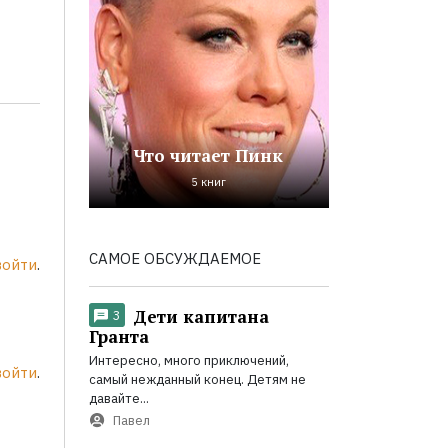
Что читает Пинк
5 книг
САМОЕ ОБСУЖДАЕМОЕ
войти
.
Дети капитана
3
Гранта
Интересно, много приключений,
войти
.
самый нежданный конец. Детям не
давайте...
Павел