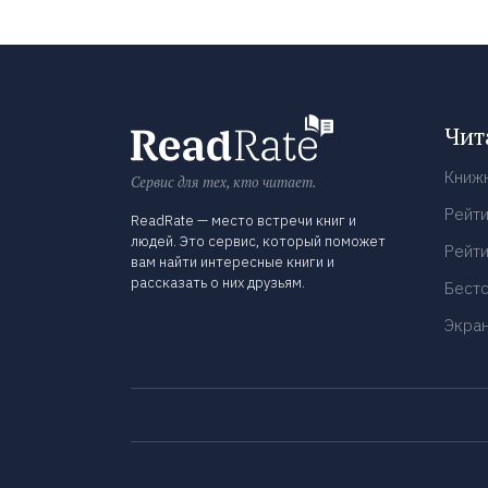
Чит
Книж
Сервис для тех, кто читает.
Рейти
ReadRate — место встречи книг и
людей. Это сервис, который поможет
Рейти
вам найти интересные книги и
рассказать о них друзьям.
Бест
Экра