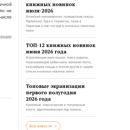
книжных новинок
ычной
июля-2026
ло не
числе
Японский минимализм, путешествие сквозь
Малайзию, буря в Норвегии, тоска в
Парагвае и кое-что ещё в книжных новинках
июля.
лекцию
ТОП-12 книжных новинок
июня 2026 года
Взрослеющие мальчишки, поиск родины,
посапывающие кабанчики, великие поэты,
вкуснейшая пицца и многое другое в нашем
списке книжных новинок июня.
Топовые экранизации
первого полугодия
2026 года
Культовые, классические и популярные
книги, адаптированные под экраны.
Все новости