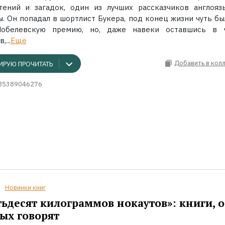
тений и загадок, один из лучших рассказчиков англояз
ы. Он попадал в шортлист Букера, под конец жизни чуть бы
Нобелевскую премию, но, даже навеки оставшись в 
...
Ещё
Добавить в кол
ИРУЮ ПРОЧИТАТЬ
85389046276
Новинки книг
ьдесят килограммов нокаутов»: книги, о
ых говорят