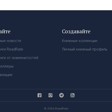
айте
Создавайте
ные новости
Книжные коллекции
нги ReadRate
Личный книжный профиль
нги от знаменитостей
селлеры
низации
© 2026 ReadRate