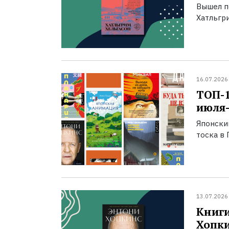
Вышел п
Хатльгри
16.07.2026
ТОП-
июля-
Японски
тоска в 
13.07.2026
Книги
Хопк