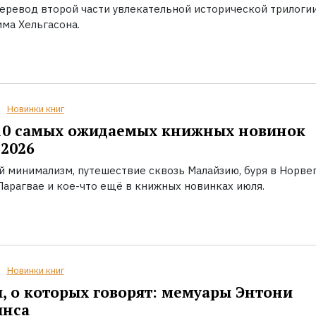
еревод второй части увлекательной исторической трилоги
ма Хельгасона.
Новинки книг
10 самых ожидаемых книжных новинок
2026
й минимализм, путешествие сквозь Малайзию, буря в Норвег
Парагвае и кое-что ещё в книжных новинках июля.
Новинки книг
, о которых говорят: мемуары Энтони
инса