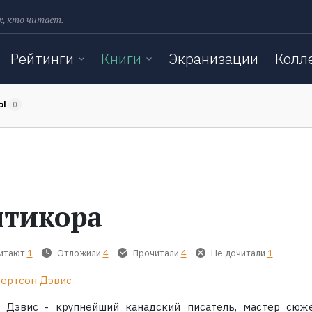
х, кто читает.
Рейтинги
Книги
Экранизации
Колл
ТЫ
0
тикора
читают
1
Отложили
4
Прочитали
4
Не дочитали
1
ертсон Дэвис
 Дэвис - крупнейший канадский писатель, мастер сюж