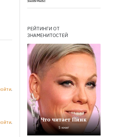
ублюдок»
РЕЙТИНГИ ОТ
ЗНАМЕНИТОСТЕЙ
войти
.
Что читает Пинк
войти
.
5 книг