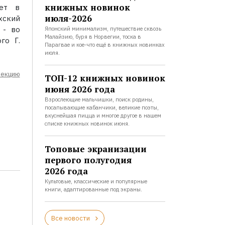
книжных новинок
яет в
июля-2026
хский
 - во
Японский минимализм, путешествие сквозь
Малайзию, буря в Норвегии, тоска в
го Г.
Парагвае и кое-что ещё в книжных новинках
июля.
лекцию
ТОП-12 книжных новинок
июня 2026 года
Взрослеющие мальчишки, поиск родины,
посапывающие кабанчики, великие поэты,
вкуснейшая пицца и многое другое в нашем
списке книжных новинок июня.
Топовые экранизации
первого полугодия
2026 года
Культовые, классические и популярные
книги, адаптированные под экраны.
Все новости