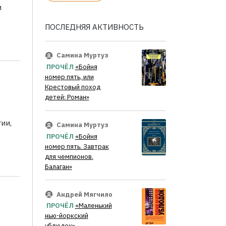
и
ПОСЛЕДНЯЯ АКТИВНОСТЬ
Самина Муртуз
ПРОЧЁЛ
«Бойня
номер пять, или
Крестовый поход
детей: Роман»
ии,
Самина Муртуз
ПРОЧЁЛ
«Бойня
номер пять. Завтрак
для чемпионов.
Балаган»
Андрей Мягчило
ПРОЧЁЛ
«Маленький
нью-йоркский