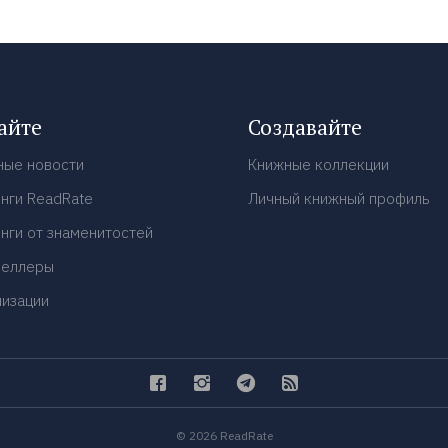
айте
Создавайте
ные новости
Книжные коллекции
нги ReadRate
Личный книжный профиль
нги от знаменитостей
селлеры
низации
© 2026 ReadRate