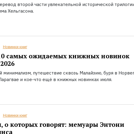
еревод второй части увлекательной исторической трилоги
ма Хельгасона.
Новинки книг
10 самых ожидаемых книжных новинок
2026
й минимализм, путешествие сквозь Малайзию, буря в Норвег
Парагвае и кое-что ещё в книжных новинках июля.
Новинки книг
, о которых говорят: мемуары Энтони
инса