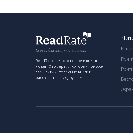
Чит
Книж
Сервис для тех, кто читает.
Рейти
ReadRate — место встречи книг и
людей. Это сервис, который поможет
Рейти
вам найти интересные книги и
рассказать о них друзьям.
Бест
Экра