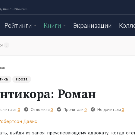
х, кто читает.
Рейтинги
Книги
Экранизации
Колл
ТЫ
0
ман
тика
Проза
нтикора: Роман
с читают
0
Отложили
0
Прочитали
0
Не дочитали
0
Робертсон Дэвис
ать, выйдя из запоя, преуспевающему адвокату, когда отец