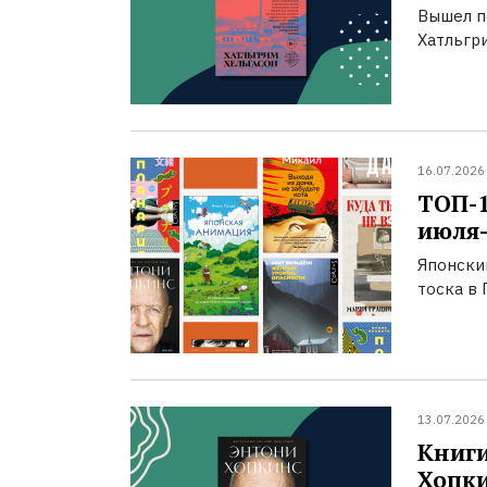
Вышел п
Хатльгри
16.07.2026
ТОП-
июля-
Японски
тоска в 
13.07.2026
Книги
Хопк