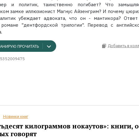
нер и политик, таинственно погибает? Что замышл
ком замке иллюзионист Магнус Айзенгрим? И почему цюри
налитик убеждает адвоката, что он - мантикора? Ответ
 романе "дентфордской трилогии". Перевод с английско
.
Добавить в кол
АНИРУЮ ПРОЧИТАТЬ
5352009475
Новинки книг
ьдесят килограммов нокаутов»: книги, о
ых говорят