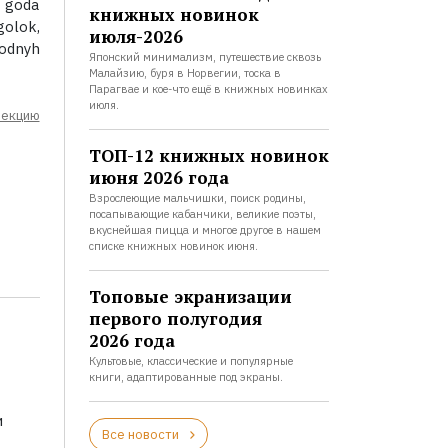
z goda
книжных новинок
golok,
июля-2026
rodnyh
Японский минимализм, путешествие сквозь
Малайзию, буря в Норвегии, тоска в
Парагвае и кое-что ещё в книжных новинках
июля.
лекцию
ТОП-12 книжных новинок
июня 2026 года
Взрослеющие мальчишки, поиск родины,
посапывающие кабанчики, великие поэты,
вкуснейшая пицца и многое другое в нашем
списке книжных новинок июня.
Топовые экранизации
первого полугодия
2026 года
Культовые, классические и популярные
книги, адаптированные под экраны.
и
Все новости