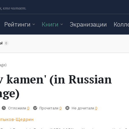
х, кто читает.
Рейтинги
Книги
Экранизации
Колл
ТЫ
0
age)
 kamen' (in Russian
age)
Отложили
0
Прочитали
0
Не дочитали
0
лтыков-Щедрин