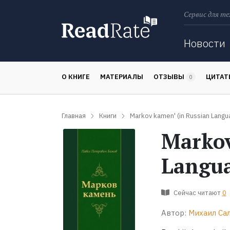
Сервис для те
Поиск
Новости
О КНИГЕ
МАТЕРИАЛЫ
ОТЗЫВЫ
ЦИТА
0
Главная
Книги
Markov kamen' (in Russian Langu
Markov
Langu
Сейчас читают
0
Автор:
Михаил Са