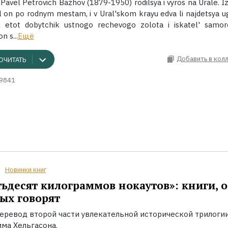
Pavel Petrovich Bazhov (1879-1950) rodilsya i vyros na Urale. I
l on po rodnym mestam, i v Ural'skom krayu edva li najdetsya u
 etot dobytchik ustnogo rechevogo zolota i iskatel' samo
n s...
Ещё
Добавить в кол
ОЧИТАТЬ
9841
Новинки книг
ьдесят килограммов нокаутов»: книги, о
ых говорят
еревод второй части увлекательной исторической трилоги
ма Хельгасона.