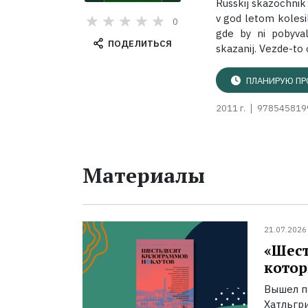
Russkij skazochnik 
v god letom kolesi
0
gde by ni pobyval
ПОДЕЛИТЬСЯ
skazanij. Vezde-to o
ПЛАНИРУЮ ПР
2011 г.
978545819
Материалы
21.07.2026
«Шест
котор
Вышел п
Хатльгри