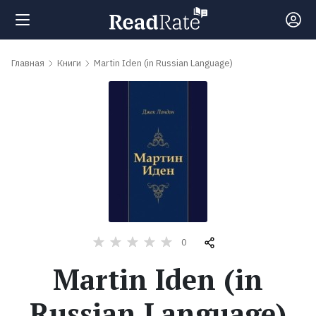
Поиск
Главная
Книги
Martin Iden (in Russian Language)
Новости
Рейтинги
Книги
Самые
0
обсуждаемые
Martin Iden (in
книги
Russian Language)
Авторы