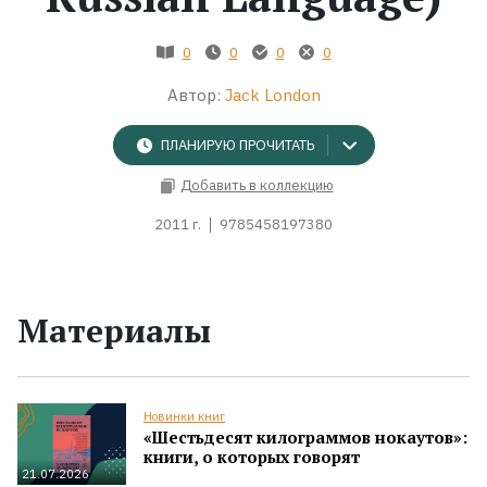
Жанры
0
0
0
0
Автор:
Jack London
Серии
ПЛАНИРУЮ ПРОЧИТАТЬ
Экранизации
Добавить в коллекцию
2011 г.
9785458197380
Коллекции
Материалы
Новинки книг
«Шестьдесят килограммов нокаутов»:
книги, о которых говорят
21.07.2026