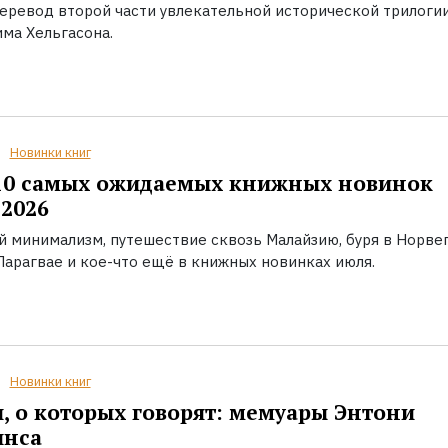
еревод второй части увлекательной исторической трилоги
ма Хельгасона.
Новинки книг
10 самых ожидаемых книжных новинок
2026
й минимализм, путешествие сквозь Малайзию, буря в Норвег
Парагвае и кое-что ещё в книжных новинках июля.
Новинки книг
, о которых говорят: мемуары Энтони
инса