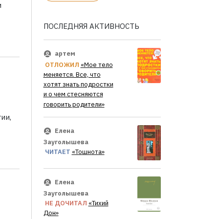
и
ПОСЛЕДНЯЯ АКТИВНОСТЬ
артем
ОТЛОЖИЛ
«Мое тело
меняется. Все, что
хотят знать подростки
и о чем стесняются
говорить родители»
ии,
Елена
Зауголышева
ЧИТАЕТ
«Тошнота»
Елена
Зауголышева
НЕ ДОЧИТАЛ
«Тихий
Дон»