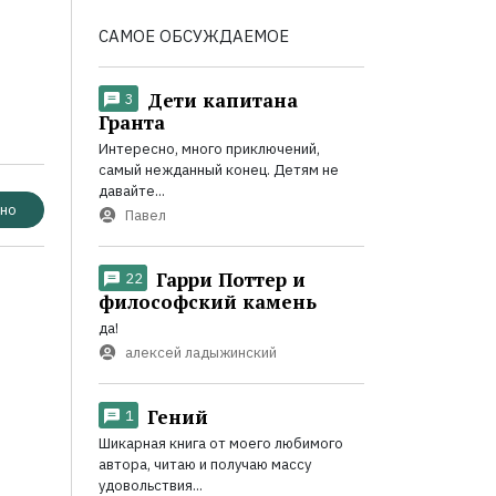
САМОЕ ОБСУЖДАЕМОЕ
Дети капитана
3
Гранта
Интересно, много приключений,
самый нежданный конец. Детям не
давайте...
но
Павел
Гарри Поттер и
22
философский камень
да!
алексей ладыжинский
Гений
1
Шикарная книга от моего любимого
автора, читаю и получаю массу
удовольствия...