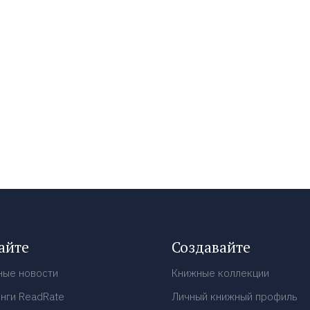
айте
Создавайте
ные новости
Книжные коллекции
нги ReadRate
Личный книжный профиль