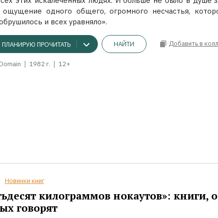
всех этих искалеченных людях. И больше не было в душе з
 ощущение одного общего, огромного несчастья, котор
обрушилось и всех уравняло».
Добавить в кол
НАЙТИ
ПЛАНИРУЮ ПРОЧИТАТЬ
 Domain
1982 г.
12+
Новинки книг
ьдесят килограммов нокаутов»: книги, о
ых говорят