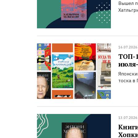
Вышел п
Хатльгри
16.07.2026
ТОП-
июля-
Японски
тоска в 
13.07.2026
Книги
Хопк