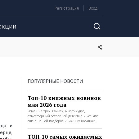
Регистрация
Вход
екции
ПОПУЛЯРНЫЕ НОВОСТИ
Топ-10 книжных новинок
мая 2026 года
Роман на трёх языках, много чудес,
атмосферный островной детектив и кое-что
ещё в нашей подборке книжных новинок.
рца и
герце,
ТОП-10 самых ожидаемых