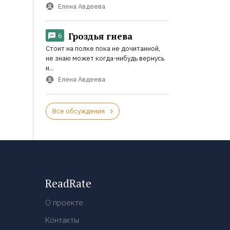
Елена Авдеева
Гроздья гнева
6
Стоит на полке пока не дочитанной,
не знаю может когда-нибудь вернусь
и...
Елена Авдеева
Все обсуждения
ReadRate
О проекте
Контакты