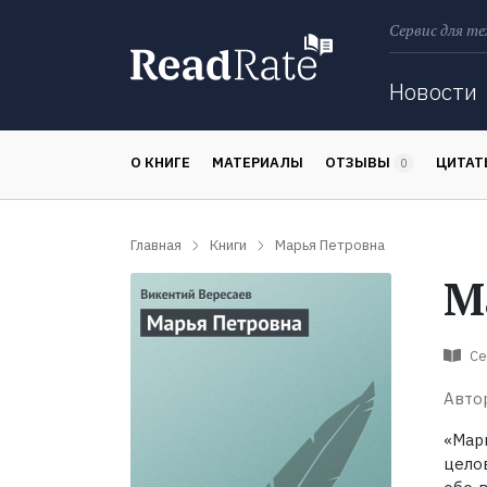
Сервис для те
Поиск
Новости
О КНИГЕ
МАТЕРИАЛЫ
ОТЗЫВЫ
ЦИТА
0
Главная
Книги
Марья Петровна
М
Се
Авто
«Мар
целов