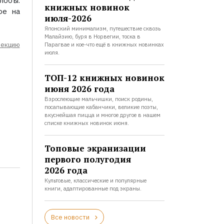
лобы.
книжных новинок
ое на
июля-2026
Японский минимализм, путешествие сквозь
Малайзию, буря в Норвегии, тоска в
лекцию
Парагвае и кое-что ещё в книжных новинках
июля.
ТОП-12 книжных новинок
июня 2026 года
Взрослеющие мальчишки, поиск родины,
посапывающие кабанчики, великие поэты,
вкуснейшая пицца и многое другое в нашем
списке книжных новинок июня.
Топовые экранизации
первого полугодия
2026 года
Культовые, классические и популярные
книги, адаптированные под экраны.
Все новости