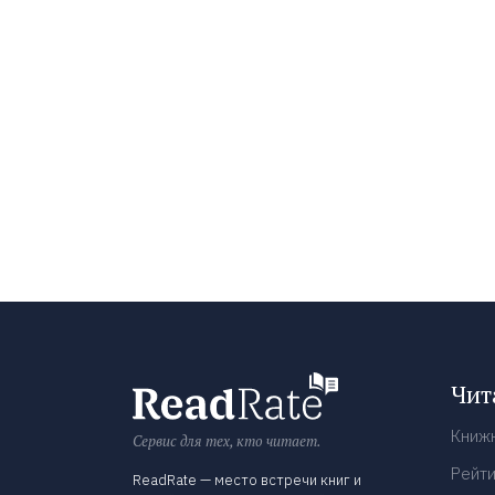
Чит
Книж
Сервис для тех, кто читает.
Рейти
ReadRate — место встречи книг и