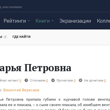
х, кто читает.
Рейтинги
Книги
Экранизации
Колл
ТЫ
ГДЕ НАЙТИ
0
арья Петровна
йчас читают
0
Отложили
0
Прочитали
0
Не дочитали
0
р:
Викентий Вересаев
ья Петровна припала губами к курчавой голове венге
ала ее и плакала, – о сыне своем плакала, об иззябшем вен