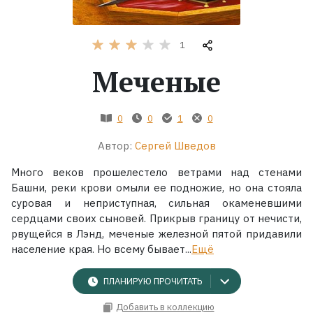
Жанры
1
Серии
Меченые
Экранизации
0
0
1
0
Автор:
Сергей Шведов
Коллекции
Много веков прошелестело ветрами над стенами
Башни, реки крови омыли ее подножие, но она стояла
суровая и неприступная, сильная окаменевшими
сердцами своих сыновей. Прикрыв границу от нечисти,
рвущейся в Лэнд, меченые железной пятой придавили
население края. Но всему бывает...
Ещё
ПЛАНИРУЮ ПРОЧИТАТЬ
Добавить в коллекцию