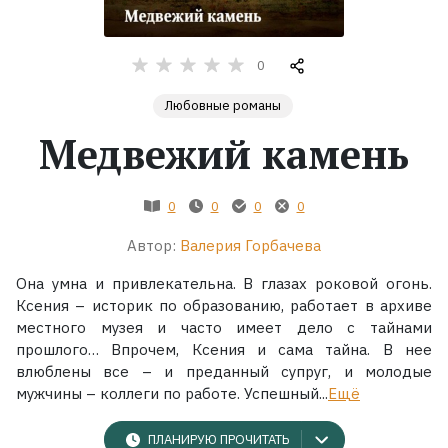
Жанры
0
Серии
Любовные романы
Медвежий камень
Экранизации
0
0
0
0
Коллекции
Автор:
Валерия Горбачева
Она умна и привлекательна. В глазах роковой огонь.
Ксения – историк по образованию, работает в архиве
местного музея и часто имеет дело с тайнами
прошлого… Впрочем, Ксения и сама тайна. В нее
влюблены все – и преданный супруг, и молодые
мужчины – коллеги по работе. Успешный...
Ещё
ПЛАНИРУЮ ПРОЧИТАТЬ