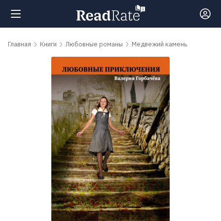
Поиск
Главная
Книги
Любовные романы
Медвежий камень
Новости
Рейтинги
Книги
Самые
обсуждаемые
книги
Авторы