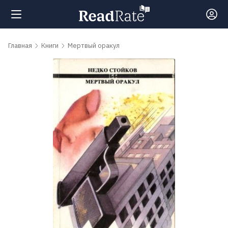
Поиск
Главная
Книги
Мертвый оракул
Новости
Рейтинги
Книги
Самые
обсуждаемые
книги
Авторы