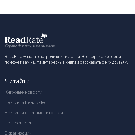
Сервис для тех, кто читает.
ReadRate — место встречи книг и людей. Это сервис, который
поможет вам найти интересные книги и рассказать о них друзьям.
Читайте
Книжные новости
Рейтинги ReadRate
Рейтинги от знаменитостей
Бестселлеры
Экранизации