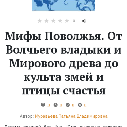
Жанры
0
Серии
Мифы Поволжья. От
Экранизации
Волчьего владыки и
Мирового древа до
Коллекции
культа змей и
птицы счастья
0
0
0
0
Автор:
Муравьева Татьяна Владимировна
Почему великий бог Кугу Юмо вывернул человека