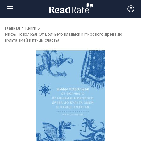
Поиск
Главная
Книги
Мифы Поволжья. От Волчьего владыки и Мирового древа до
культа змей и птицы счастья
Новости
Рейтинги
Книги
Самые
обсуждаемые
книги
Авторы