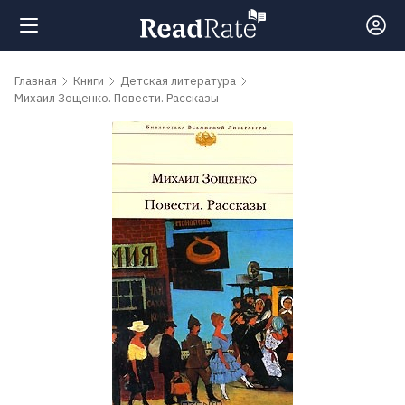
Поиск
Главная
Книги
Детская литература
Михаил Зощенко. Повести. Рассказы
Новости
Рейтинги
Книги
Самые
обсуждаемые
книги
Авторы