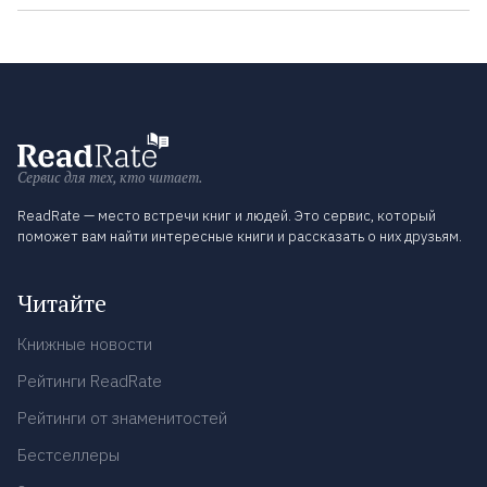
Сервис для тех, кто читает.
ReadRate — место встречи книг и людей. Это сервис, который
поможет вам найти интересные книги и рассказать о них друзьям.
Читайте
Книжные новости
Рейтинги ReadRate
Рейтинги от знаменитостей
Бестселлеры