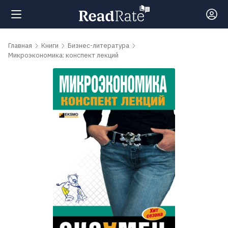
Поиск
Главная
Книги
Бизнес-литература
Микроэкономика: конспект лекций
Новости
Рейтинги
Книги
Самые
обсуждаемые
книги
Авторы