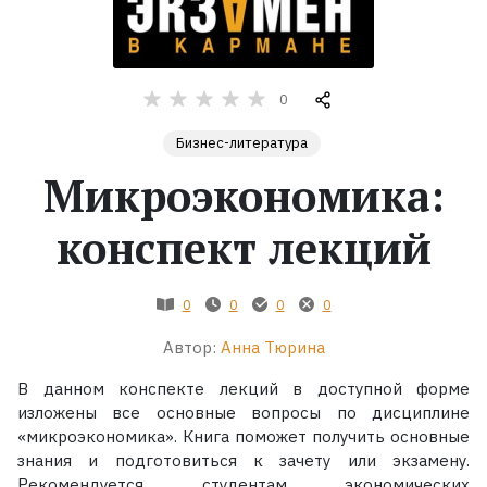
Жанры
0
Серии
Бизнес-литература
Экранизации
Микроэкономика:
конспект лекций
Коллекции
0
0
0
0
Автор:
Анна Тюрина
В данном конспекте лекций в доступной форме
изложены все основные вопросы по дисциплине
«микроэкономика». Книга поможет получить основные
знания и подготовиться к зачету или экзамену.
Рекомендуется студентам экономических