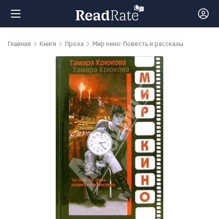
Поиск
Главная
Книги
Проза
Мир кино: Повесть и рассказы
Новости
Рейтинги
Книги
Самые
обсуждаемые
книги
Авторы