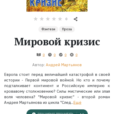
Жанры
0
Серии
Фэнтези
Проза
Мировой кризис
Экранизации
Коллекции
0
0
0
0
Автор:
Андрей Мартьянов
Европа стоит перед величайшей катастрофой в своей
истории - Первой мировой войной. Но кто и почему
подталкивает континент и Российскую империю к
кровавому столкновению? Силы мистические или злая
воля человека? "Мировой кризис" - второй роман
Андрея Мартьянова из цикла "След...
Ещё