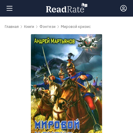
Поиск
Главная
Книги
Фэнтези
Мировой кризис
Новости
Рейтинги
Книги
Самые
обсуждаемые
книги
Авторы