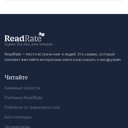
Сервис для тех, кто читает.
ReadRate — место встречи книг и людей. Это сервис, который
поможет вам найти интересные книги и рассказать о них друзьям.
Читайте
Книжные новости
Рейтинги ReadRate
Рейтинги от знаменитостей
Бестселлеры
Экранизации