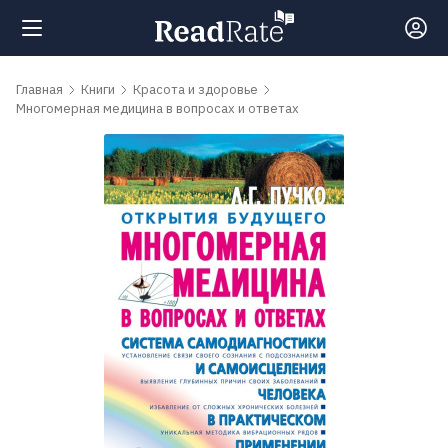
Поиск
Главная
Книги
Красота и здоровье
Многомерная медицина в вопросах и ответах
Новости
Рейтинги
Книги
Самые
обсуждаемые
книги
Авторы