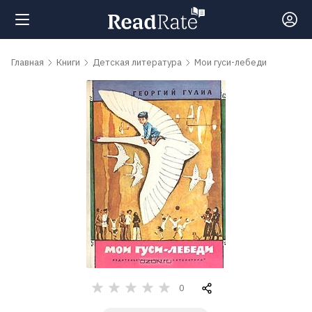
Поиск
Главная
Книги
Детская литература
Мои гуси-лебеди
Новости
Рейтинги
Книги
Самые
обсуждаемые
книги
0
Авторы