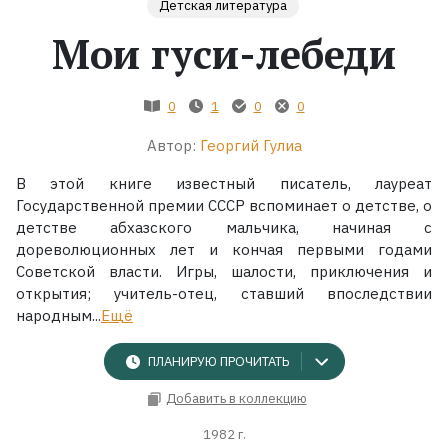
Детская литература
Мои гуси-лебеди
Жанры
Серии
0
1
0
0
Автор:
Георгий Гулиа
Экранизации
В этой книге известный писатель, лауреат
Государственной премии СССР вспоминает о детстве, о
Коллекции
детстве абхазского мальчика, начиная с
дореволюционных лет и кончая первыми годами
Советской власти. Игры, шалости, приключения и
открытия; учитель-отец, ставший впоследствии
народным...
Ещё
ПЛАНИРУЮ ПРОЧИТАТЬ
Добавить в коллекцию
1982 г.