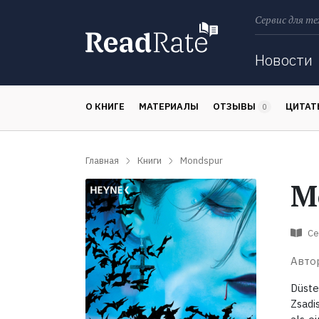
Сервис для те
Поиск
Новости
О КНИГЕ
МАТЕРИАЛЫ
ОТЗЫВЫ
ЦИТА
0
Главная
Книги
Mondspur
M
Се
Авто
Düste
Zsadi