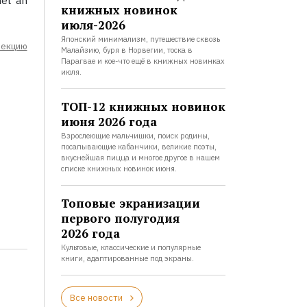
net an
книжных новинок
июля-2026
Японский минимализм, путешествие сквозь
лекцию
Малайзию, буря в Норвегии, тоска в
Парагвае и кое-что ещё в книжных новинках
июля.
ТОП-12 книжных новинок
июня 2026 года
Взрослеющие мальчишки, поиск родины,
посапывающие кабанчики, великие поэты,
вкуснейшая пицца и многое другое в нашем
списке книжных новинок июня.
Топовые экранизации
первого полугодия
2026 года
Культовые, классические и популярные
книги, адаптированные под экраны.
Все новости