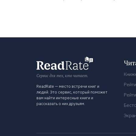
Чит
Книж
Сервис для тех, кто читает.
Рейти
ReadRate — место встречи книг и
людей. Это сервис, который поможет
Рейти
вам найти интересные книги и
рассказать о них друзьям.
Бест
Экра