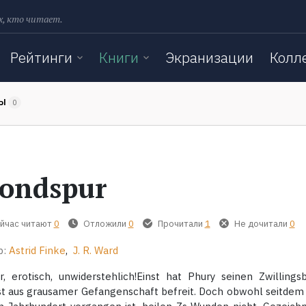
х, кто читает.
Рейтинги
Книги
Экранизации
Колл
ТЫ
0
ondspur
йчас читают
0
Отложили
0
Прочитали
1
Не дочитали
0
р:
Astrid Finke
,
J. R. Ward
r, erotisch, unwiderstehlich!Einst hat Phury seinen Zwillings
st aus grausamer Gefangenschaft befreit. Doch obwohl seitde