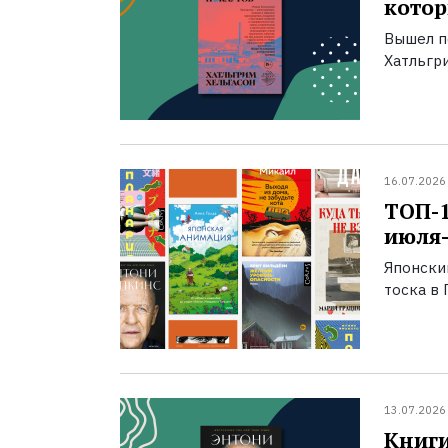
котор
Вышел п
Хатльгри
16.07.2026
ТОП-
июля-
Японски
тоска в 
13.07.2026
Книги