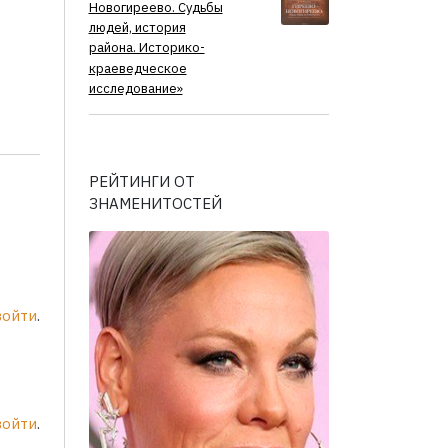
Новогиреево. Судьбы
людей, история
района. Историко-
краеведческое
исследование»
РЕЙТИНГИ ОТ
ЗНАМЕНИТОСТЕЙ
войти
.
войти
.