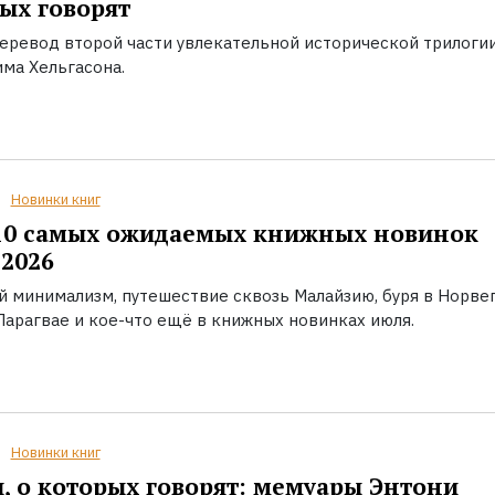
ых говорят
еревод второй части увлекательной исторической трилоги
ма Хельгасона.
Новинки книг
10 самых ожидаемых книжных новинок
2026
й минимализм, путешествие сквозь Малайзию, буря в Норвег
Парагвае и кое-что ещё в книжных новинках июля.
Новинки книг
, о которых говорят: мемуары Энтони