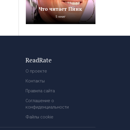
Что читает Пинк
5 книг
ReadRate
О проекте
Контакты
Правила сайта
Соглашение о
конфиденциальности
Файлы cookie