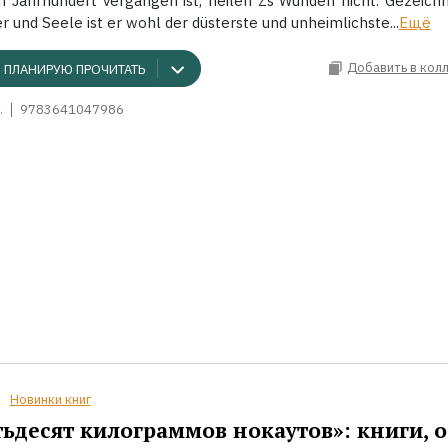
in Jahrhundert vergangen ist, heilen Zs Wunden nicht. Gezeich
r und Seele ist er wohl der düsterste und unheimlichste...
Ещё
Добавить в кол
ПЛАНИРУЮ ПРОЧИТАТЬ
.
9783641047986
Новинки книг
ьдесят килограммов нокаутов»: книги, о