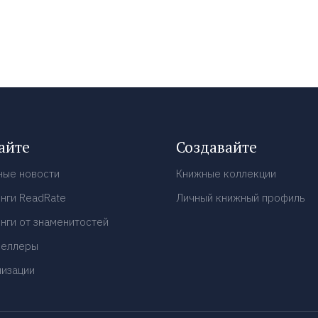
айте
Создавайте
ные новости
Книжные коллекции
нги ReadRate
Личный книжный профиль
нги от знаменитостей
селлеры
низации