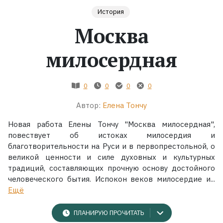
История
Жанры
Москва
Серии
милосердная
Экранизации
0
0
0
0
Коллекции
Автор:
Елена Тончу
Новая работа Елены Тончу "Москва милосердная",
повествует об истоках милосердия и
благотворительности на Руси и в первопрестольной, о
великой ценности и силе духовных и культурных
традиций, составляющих прочную основу достойного
человеческого бытия. Испокон веков милосердие и...
Ещё
ПЛАНИРУЮ ПРОЧИТАТЬ