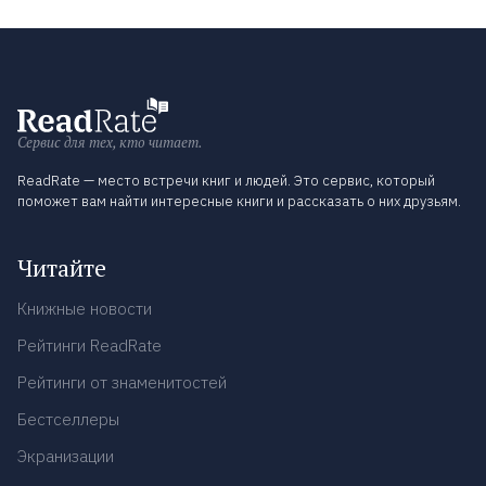
Сервис для тех, кто читает.
ReadRate — место встречи книг и людей. Это сервис, который
поможет вам найти интересные книги и рассказать о них друзьям.
Читайте
Книжные новости
Рейтинги ReadRate
Рейтинги от знаменитостей
Бестселлеры
Экранизации