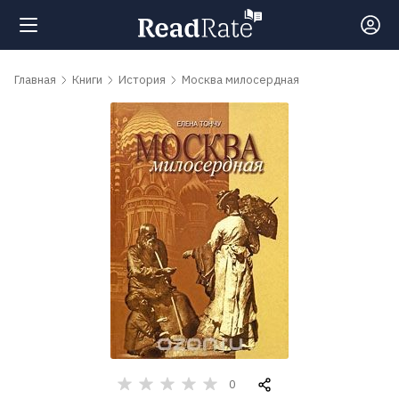
Поиск
Главная
Книги
История
Москва милосердная
Новости
Рейтинги
Книги
Самые
обсуждаемые
книги
0
Авторы