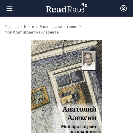
Поиск
Главная
Книги
Внеклассное чтение
Мой брат играет на кларнете
Новости
Рейтинги
Книги
Самые
обсуждаемые
книги
Авторы