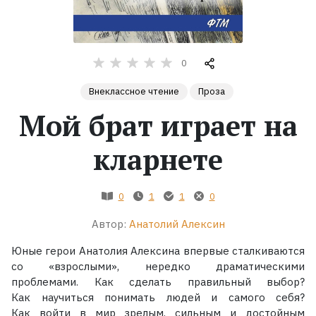
Жанры
0
Серии
Внеклассное чтение
Проза
Экранизации
Мой брат играет на
кларнете
Коллекции
0
1
1
0
Автор:
Анатолий Алексин
Юные герои Анатолия Алексина впервые сталкиваются
со «взрослыми», нередко драматическими
проблемами. Как сделать правильный выбор?
Как научиться понимать людей и самого себя?
Как войти в мир зрелым, сильным и достойным