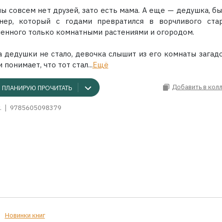
мы совсем нет друзей, зато есть мама. А еще — дедушка, б
нер, который с годами превратился в ворчливого стар
ченного только комнатными растениями и огородом.
а дедушки не стало, девочка слышит из его комнаты загад
и понимает, что тот стал...
Ещё
Добавить в кол
ПЛАНИРУЮ ПРОЧИТАТЬ
.
9785605098379
Новинки книг