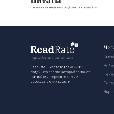
Цитаты
Вы можете первыми опубликовать цитату
Чит
Книж
Сервис для тех, кто читает.
Рейти
ReadRate — место встречи книг и
людей. Это сервис, который поможет
Рейти
вам найти интересные книги и
рассказать о них друзьям.
Бест
Экра