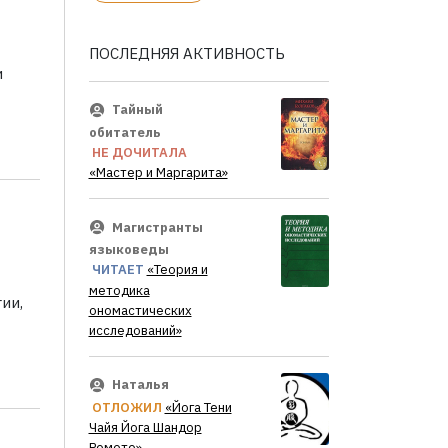
ПОСЛЕДНЯЯ АКТИВНОСТЬ
и
Тайный
обитатель
НЕ ДОЧИТАЛА
«Мастер и Маргарита»
Магистранты
языковеды
ЧИТАЕТ
«Теория и
методика
ии,
ономастических
исследований»
Наталья
ОТЛОЖИЛ
«Йога Тени
Чайя Йога Шандор
Ремете»