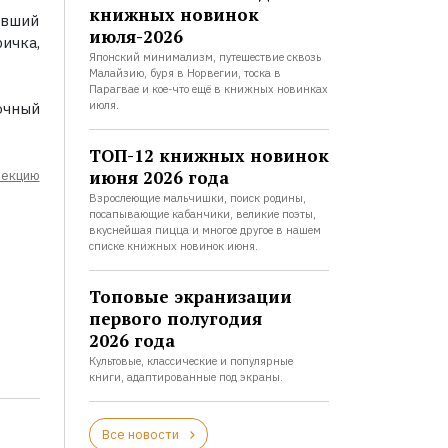
книжных новинок
ывший
июля-2026
ичка,
Японский минимализм, путешествие сквозь
Малайзию, буря в Норвегии, тоска в
Парагвае и кое-что ещё в книжных новинках
июля.
очный
ТОП-12 книжных новинок
июня 2026 года
лекцию
Взрослеющие мальчишки, поиск родины,
посапывающие кабанчики, великие поэты,
вкуснейшая пицца и многое другое в нашем
списке книжных новинок июня.
Топовые экранизации
первого полугодия
2026 года
Культовые, классические и популярные
книги, адаптированные под экраны.
Все новости