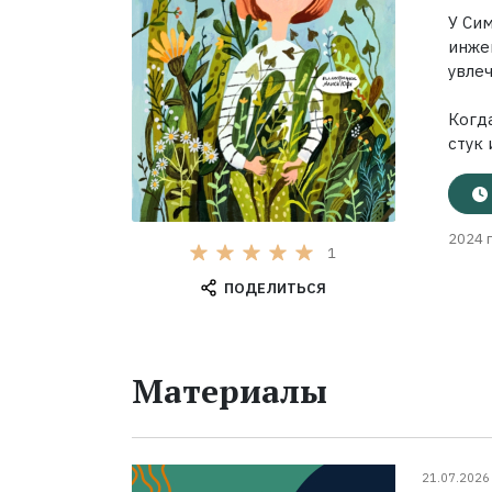
У Си
инже
увле
Когд
стук 
2024 г
1
ПОДЕЛИТЬСЯ
Материалы
21.07.2026