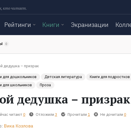
х, кто читает.
Рейтинги
Книги
Экранизации
Колл
ТЫ
0
й дедушка – призрак
и для дошкольников
Детская литература
Книги для подростков
и для школьников
Проза
ой дедушка – призрак
йчас читают
0
Отложили
3
Прочитали
1
Не дочитали
0
р:
Вика Козлова