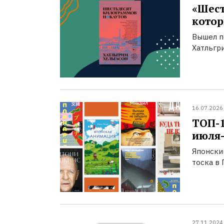
«Шест
котор
Вышел п
Хатльгри
16.07.2026
ТОП-
июля-
Японски
тоска в 
27.11.2024