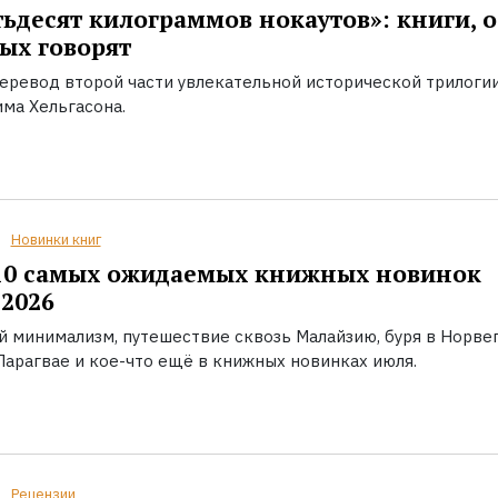
ьдесят килограммов нокаутов»: книги, о
ых говорят
еревод второй части увлекательной исторической трилоги
ма Хельгасона.
Новинки книг
10 самых ожидаемых книжных новинок
2026
й минимализм, путешествие сквозь Малайзию, буря в Норвег
Парагвае и кое-что ещё в книжных новинках июля.
Рецензии