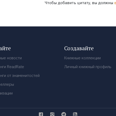
Чтобы добавить цитату, вы должны
айте
Создавайте
ные новости
Книжные коллекции
нги ReadRate
Личный книжный профиль
нги от знаменитостей
селлеры
низации