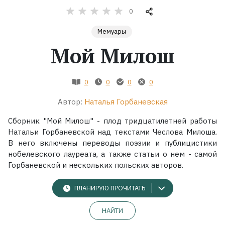
0
Жанры
Мемуары
Серии
Мой Милош
Экранизации
0
0
0
0
Автор:
Наталья Горбаневская
Коллекции
Сборник "Мой Милош" - плод тридцатилетней работы
Натальи Горбаневской над текстами Чеслова Милоша.
В него включены переводы поэзии и публицистики
нобелевского лауреата, а также статьи о нем - самой
Горбаневской и нескольких польских авторов.
ПЛАНИРУЮ ПРОЧИТАТЬ
НАЙТИ