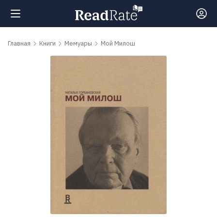
Поиск
Главная
Книги
Мемуары
Мой Милош
Новости
Рейтинги
Книги
Самые
обсуждаемые
книги
Авторы