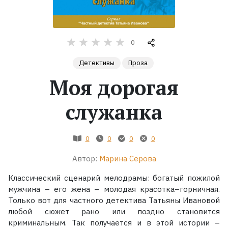
Жанры
0
Серии
Детективы
Проза
Экранизации
Моя дорогая
служанка
Коллекции
0
0
0
0
Автор:
Марина Серова
Классический сценарий мелодрамы: богатый пожилой
мужчина – его жена – молодая красотка–горничная.
Только вот для частного детектива Татьяны Ивановой
любой сюжет рано или поздно становится
криминальным. Так получается и в этой истории –