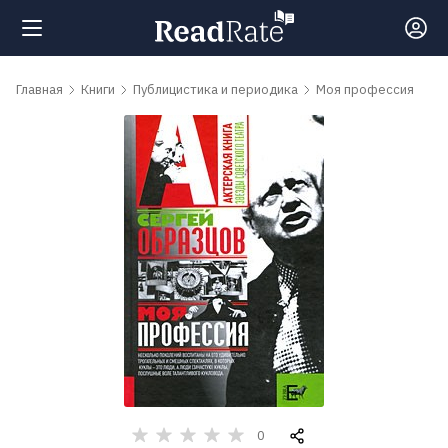
Поиск
Главная
Книги
Публицистика и периодика
Моя профессия
Новости
Рейтинги
Книги
Самые
обсуждаемые
книги
0
Авторы