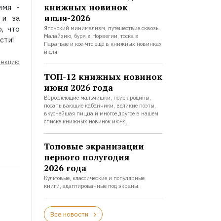
книжных новинок
имя -
июля-2026
 и за
, что
Японский минимализм, путешествие сквозь
Малайзию, буря в Норвегии, тоска в
сти!
Парагвае и кое-что ещё в книжных новинках
июля.
лекцию
ТОП-12 книжных новинок
июня 2026 года
Взрослеющие мальчишки, поиск родины,
посапывающие кабанчики, великие поэты,
вкуснейшая пицца и многое другое в нашем
списке книжных новинок июня.
Топовые экранизации
первого полугодия
2026 года
Культовые, классические и популярные
книги, адаптированные под экраны.
Все новости