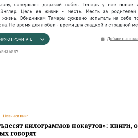
зону, совершает дерзкий побег. Теперь у нее новое 
 Энглер. Цель ее жизни - месть. Месть за родителей
 жизнь. Обидчикам Тамары суждено испытать на себе то
на. Не время для любви - время для сладкой и страшной ме
Добавить в кол
ИРУЮ ПРОЧИТАТЬ
65436587
Новинки книг
ьдесят килограммов нокаутов»: книги, о
ых говорят