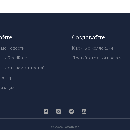
айте
Создавайте
ные новости
Книжные коллекции
нги ReadRate
Личный книжный профиль
нги от знаменитостей
селлеры
низации
© 2026 ReadRate