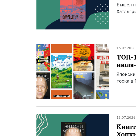
Вышел п
Хатльгри
16.07.2026
ТОП-
июля-
Японски
тоска в 
13.07.2026
Книги
Хопк