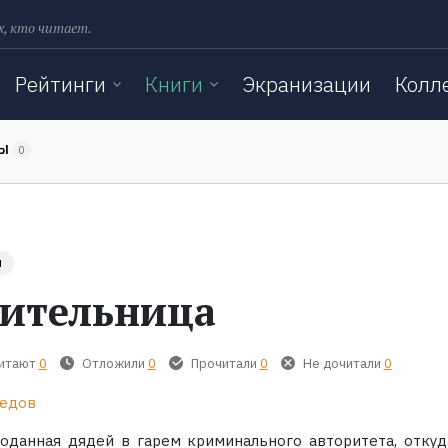
х, кто читает.
Рейтинги
Книги
Экранизации
Колл
ТЫ
0
ы
ительница
читают
0
Отложили
0
Прочитали
0
Не дочитали
0
Седов
роданная дядей в гарем криминального авторитета, откуд