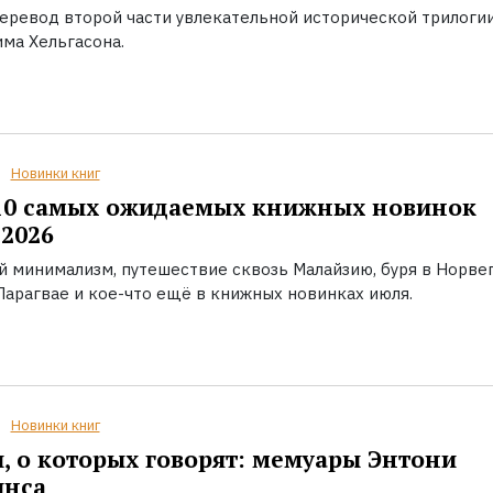
еревод второй части увлекательной исторической трилоги
ма Хельгасона.
Новинки книг
10 самых ожидаемых книжных новинок
2026
й минимализм, путешествие сквозь Малайзию, буря в Норвег
Парагвае и кое-что ещё в книжных новинках июля.
Новинки книг
, о которых говорят: мемуары Энтони
инса