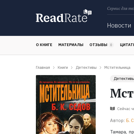
Сервис для те
Поиск
Новости
О КНИГЕ
МАТЕРИАЛЫ
ОТЗЫВЫ
ЦИТА
0
Главная
Книги
Детективы
Мстительница
Детектив
Мст
Сейчас 
Автор:
Б. 
Тамара, п