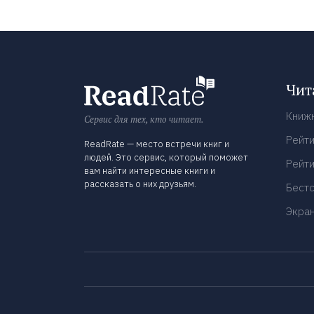
Чит
Книж
Сервис для тех, кто читает.
Рейти
ReadRate — место встречи книг и
людей. Это сервис, который поможет
Рейти
вам найти интересные книги и
рассказать о них друзьям.
Бест
Экра