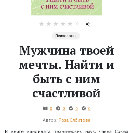
Жанры
0
Серии
Психология
Экранизации
Мужчина твоей
мечты. Найти и
Коллекции
быть с ним
счастливой
0
0
0
0
Автор:
Роза Сябитова
В книге кандидата технических наук, члена Союза