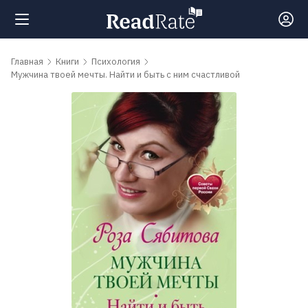
Поиск
Главная
Книги
Психология
Мужчина твоей мечты. Найти и быть с ним счастливой
Новости
Рейтинги
Книги
Самые
обсуждаемые
книги
Авторы