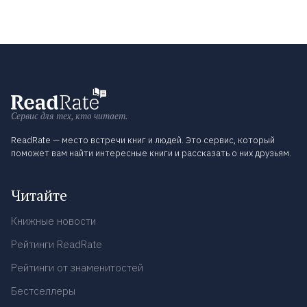
Сервис для тех, кто читает.
ReadRate — место встречи книг и людей. Это сервис, который
поможет вам найти интересные книги и рассказать о них друзьям.
Читайте
Книжные новости
Рейтинги ReadRate
Рейтинги от знаменитостей
Бестселлеры