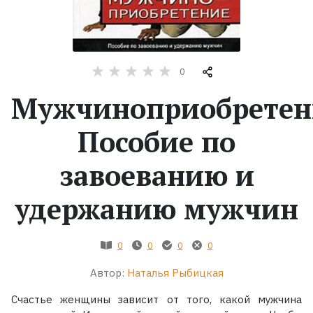
Жанры
Серии
0
Мужчиноприобретен
Экранизации
Пособие по
Коллекции
завоеванию и
удержанию мужчин
0
0
0
0
Автор:
Наталья Рыбицкая
Счастье женщины зависит от того, какой мужчина