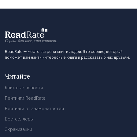
Сервис для тех, кто читает.
ReadRate — место встречи книг и людей. Это сервис, который
поможет вам найти интересные книги и рассказать о них друзьям.
Читайте
Книжные новости
Рейтинги ReadRate
Рейтинги от знаменитостей
Бестселлеры
Экранизации