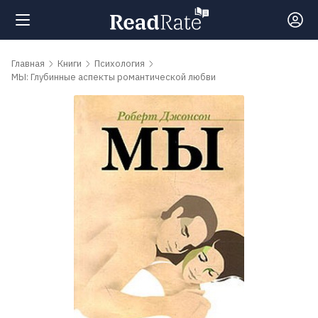
Поиск
Главная
Книги
Психология
МЫ: Глубинные аспекты романтической любви
Новости
Рейтинги
Книги
Самые
обсуждаемые
книги
Авторы