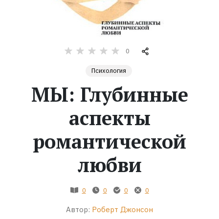
Жанры
Серии
0
Психология
Экранизации
МЫ: Глубинные
Коллекции
аспекты
романтической
любви
0
0
0
0
Автор:
Роберт Джонсон