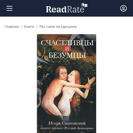
Поиск
Главная
Книги
Мы сами нездешние
Новости
Рейтинги
Книги
Самые
обсуждаемые
книги
Авторы