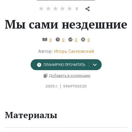
0
Жанры
Мы сами нездешние
Серии
0
0
0
0
Экранизации
Автор:
Игорь Сахновский
Коллекции
ПЛАНИРУЮ ПРОЧИТАТЬ
Добавить в коллекцию
2005 г.
5969700320
Материалы