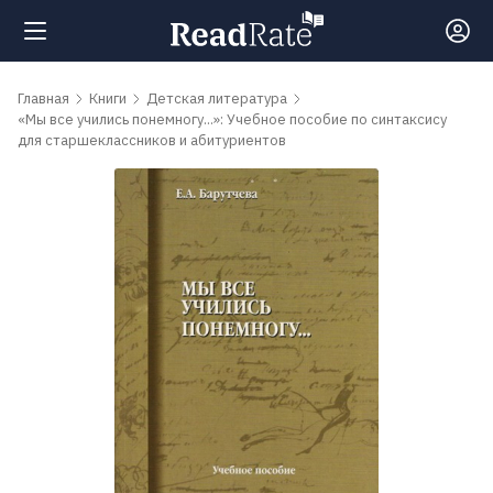
Поиск
Главная
Книги
Детская литература
«Мы все учились понемногу...»: Учебное пособие по синтаксису
для старшеклассников и абитуриентов
Новости
Рейтинги
Книги
Самые
обсуждаемые
книги
Авторы