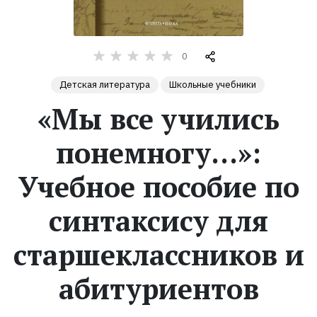
Жанры
0
Серии
Детская литература
Школьные учебники
Экранизации
«Мы все учились
понемногу...»:
Коллекции
Учебное пособие по
синтаксису для
старшеклассников и
абитуриентов