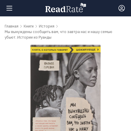
Поиск
Главная
Книги
История
Мы вынуждены сообщить вам, что завтра нас и нашу семью
убьют. Истории из Руанды
Новости
Рейтинги
Книги
Самые
обсуждаемые
книги
Авторы