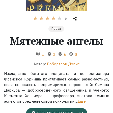
Жанры
6
Серии
Проза
Мятежные ангелы
Экранизации
Коллекции
0
1
6
0
Автор:
Робертсон Дэвис
Наследство богатого мецената и коллекционера
Фрэнсиса Корниша притягивает самых разномастных,
если не сказать непримиримых персонажей: Симона
Даркура — добросердечного священника и ученого;
Клемента Холлиера — профессора, знатока темных
аспектов средневековой психологии;...
Ещё
ПЛАНИРУЮ ПРОЧИТАТЬ