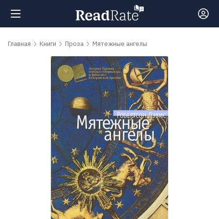
Поиск
Главная
Книги
Проза
Мятежные ангелы
Новости
Рейтинги
Книги
Самые
обсуждаемые
книги
Авторы