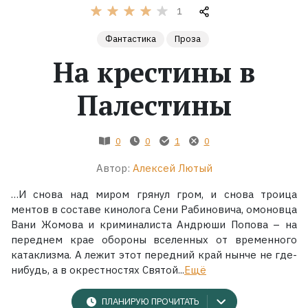
1
Жанры
Фантастика
Проза
На крестины в
Серии
Палестины
Экранизации
0
0
1
0
Коллекции
Автор:
Алексей Лютый
…И снова над миром грянул гром, и снова троица
ментов в составе кинолога Сени Рабиновича, омоновца
Вани Жомова и криминалиста Андрюши Попова – на
переднем крае обороны вселенных от временного
катаклизма. А лежит этот передний край нынче не где-
нибудь, а в окрестностях Святой...
Ещё
ПЛАНИРУЮ ПРОЧИТАТЬ