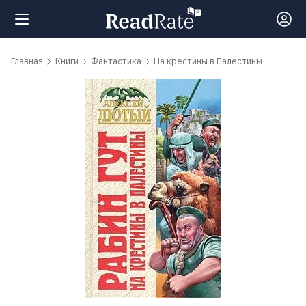
Поиск
Главная
Книги
Фантастика
На крестины в Палестины
Новости
Рейтинги
Книги
Самые
обсуждаемые
книги
Авторы