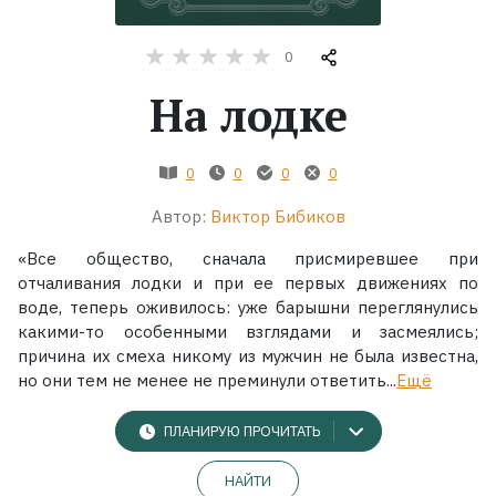
Жанры
0
На лодке
Серии
Экранизации
0
0
0
0
Автор:
Виктор Бибиков
Коллекции
«Все общество, сначала присмиревшее при
отчаливания лодки и при ее первых движениях по
воде, теперь оживилось: уже барышни переглянулись
какими-то особенными взглядами и засмеялись;
причина их смеха никому из мужчин не была известна,
но они тем не менее не преминули ответить...
Ещё
ПЛАНИРУЮ ПРОЧИТАТЬ
НАЙТИ