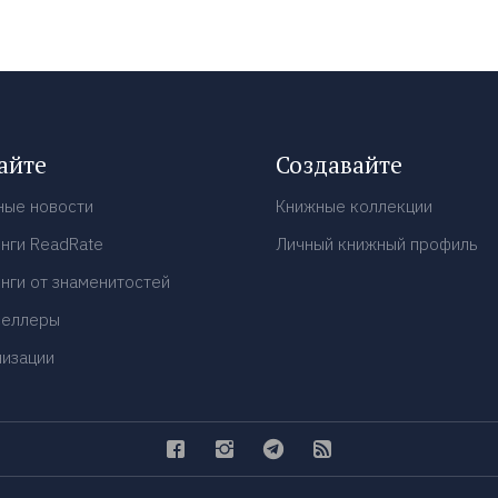
айте
Создавайте
ные новости
Книжные коллекции
нги ReadRate
Личный книжный профиль
нги от знаменитостей
селлеры
низации