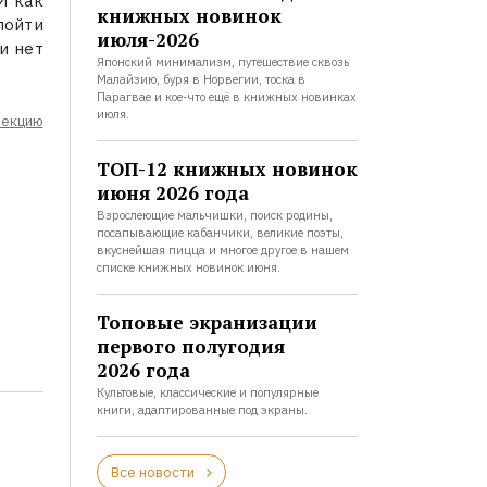
И как
книжных новинок
пойти
июля-2026
и нет
Японский минимализм, путешествие сквозь
Малайзию, буря в Норвегии, тоска в
Парагвае и кое-что ещё в книжных новинках
июля.
лекцию
ТОП-12 книжных новинок
июня 2026 года
Взрослеющие мальчишки, поиск родины,
посапывающие кабанчики, великие поэты,
вкуснейшая пицца и многое другое в нашем
списке книжных новинок июня.
Топовые экранизации
первого полугодия
2026 года
Культовые, классические и популярные
книги, адаптированные под экраны.
Все новости