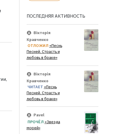
и
ПОСЛЕДНЯЯ АКТИВНОСТЬ
Вікторія
Кравченко
ОТЛОЖИЛ
«Песнь
Песней. Страсть и
любовь в браке»
Вікторія
ии,
Кравченко
ЧИТАЕТ
«Песнь
Песней. Страсть и
любовь в браке»
Pavel
ПРОЧЁЛ
«Звезда
морей»