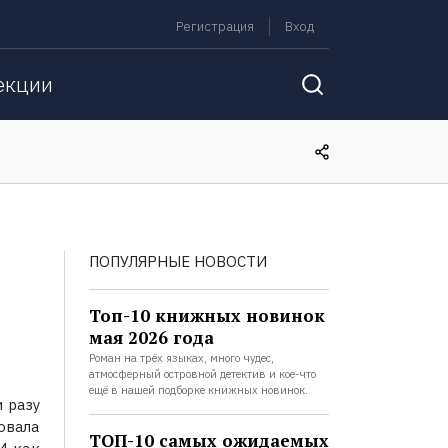
Регистрация
Вход
екции
ПОПУЛЯРНЫЕ НОВОСТИ
Топ-10 книжных новинок
мая 2026 года
Роман на трёх языках, много чудес,
атмосферный островной детектив и кое-что
ещё в нашей подборке книжных новинок.
 разу
овала
ТОП-10 самых ожидаемых