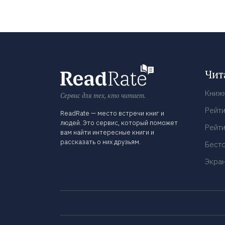
Чит
Книж
Сервис для тех, кто читает.
Рейти
ReadRate — место встречи книг и
людей. Это сервис, который поможет
Рейти
вам найти интересные книги и
рассказать о них друзьям.
Бест
Экра