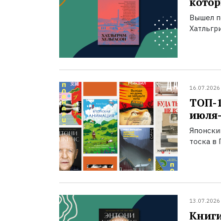
котор
Вышел п
Хатльгри
16.07.2026
ТОП-
июля-
Японски
тоска в 
13.07.2026
Книги