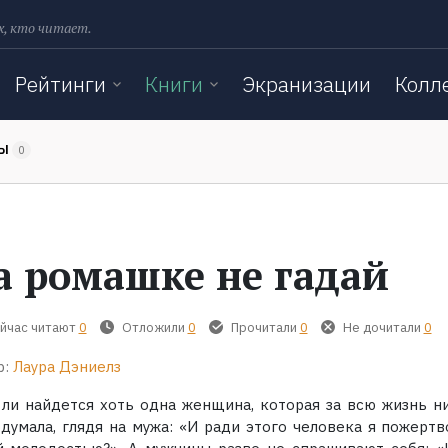
х, кто читает.
Рейтинги
Книги
Экранизации
Колл
ТЫ
0
а ромашке не гадай
йчас читают
0
Отложили
0
Прочитали
0
Не дочитали
0
р:
Лаура Дэниелз
 ли найдется хоть одна женщина, которая за всю жизнь ни
одумала, глядя на мужа: «И ради этого человека я пожертв