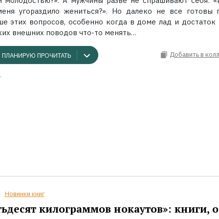
й молодостью?». А мужчины разве не спрашивают себя: «
меня угораздило жениться?». Но далеко не все готовы 
ше этих вопросов, особенно когда в доме лад и достаток 
ких внешних поводов что-то менять…
Добавить в кол
ПЛАНИРУЮ ПРОЧИТАТЬ
.
Новинки книг
ьдесят килограммов нокаутов»: книги, о