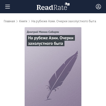
Поиск
Главная
Книги
На рубеже Азии. Очерки захолустного быта
Новости
Рейтинги
Книги
Самые
обсуждаемые
книги
Авторы